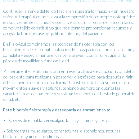
destructores. Gracias a su acción, vivimos, debido a su decadencia morimos”.
Continuar la senda del tejido fascial en nuestra formación y en nuestro
enfoque terapéutico nos lleva a la compresión del concepto osteopático
en sus vertientes craneal, visceral y estructural, considerando la fascia
como un tejido constitutivo que nos permite proporcionar recursos y
apoyar la homeostasis (equilibrio interno) del paciente.
En FisioAzul combinamos las técnicas de fisioterapia con los
tratamientos de osteopatía, ofreciendo a los pacientes una terapia muy
completa y especialmente eficaz para prevenir, curar o recuperar la
pérdida de movilidad y funcionalidad.
Primeramente, realizamos una entrevista clínica y evaluación completa
del paciente para realizar un posterior diagnóstico para después dirigir
el tratamiento de una u otra forma. La osteopatía basa su técnica en
movimientos suaves y seguros, teniendo siempre en cuenta las
características del paciente y su situación: sexo, edad, estado general de
salud, etc.
Este binomio fisioterapia y osteopatía da tratamiento a:
• Dolores de espalda: cervicalgia, dorsalgia, lumbalgia, etc.
• Sobrecargas musculares, contracturas, distensiones, roturas,
fibrilares, esguinces, tendinitis …