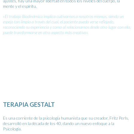
ajustes, hay una mayor libertad en todos los niveles del cuerpo, la
mente y el espíritu.
«El trabajo Biodinámico implica cultivarnos a nosotros mismos, siendo un
espejo tan limpio a través del cual, el paciente pueda verse reflejado,
reconociendo su experiencia y como al relacionarnos desde otro lugar con ella,
puede transformarse en otro aspecto más creativo».
TERAPIA GESTALT
Es una corriente de la psicología humanista que su creador, Fritz Perls,
desarrolló en la década de los 40, dando un nuevo enfoque a la
Psicología.