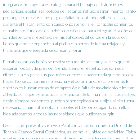
integrador nos aporta estrategias para el trabajo de disfunciones
pediátricas, suelen ser: cólicos del lactante, reflujo, estreñimiento, llanto
prolongado, nerviosismo, plagiocefalias, intentando evitar el casco,
durante el tratamiento con casco o posterior al él, tortícolis congénita,
estrabismos funcionales, bebés con dificultad para integrar el sueño o
con despertares repetitivos e injustificados, dificultad en la succión,
bebés que no se enganchan al pecho o biberón de forma relajada y
tranquila, que enseguida se cansan y lloran.
El trabajo con los bebés se realiza con maniobras muy suaves que no
superan los 5gr. de presión. Siendo siempre respetuosos con sus
ritmos, sin obligar a sus pequeños cuerpos a hacer nada que no pueda
hacer. No se comprime ni presiona y el dolor nunca está presente. El
objetivo es buscar zonas de compresión o falta de movimiento e invitar
al tejido para que se produzca la relajación de forma natural. Los padres
están siempre presentes, pueden tener cogidos a sus hijos si ello fuera
necesario, amamantándolos, dándoles el biberón o jugando con ellos.
Nos adaptamos a todas las necesidades que pudieran surgir.
De carácter preventivo en FisioAzul contamos con nuestra Unidad de
Terapia Cráneo Sacral Obstétrica, así como la Unidad de Actividad Física
en el Embarazo donde podemos obtener un impacto significativo sobre