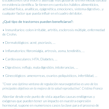
Establecemos una visión y abordaje más global de la enfermedad basada
en evidencia científica. Se tienen en cuenta los hábitos alimenticios,
actividad física, analíticas, epigenética, emociones, sistema digestivo…y
cualquier factor que pueda influir en el cuadro del dolor.
¿Qué tipo de trastornos pueden beneficiarse?:
• Inmunitarios: colon irritable, artritis, esclerosis múltiple, enfermedad
de Crohn.
• Dermatológicos: acné, psoriasis, …
• Inflamatorios: fibromialgia, artrosis, asma, tendinitis, …
• Cardiovasculares: HTA, Diabetes, …
• Digestivos: reflujo, mala digestión, intolerancias, …
• Ginecológicos: amenorreas, ovarios poliquísticos, infertilidad, …
“
Crear una óptima ventana de regulación neurovegetativa es uno de los
principales objetivos en la mejora de la salud reproductiva”. Cristina Franco
Abordar desde este punto de vista aquellas causas endógenas y
exógenas que pueden tener un impacto en nuestra expresión
hormonal, supone en numerosos casos la clave para el proceso de