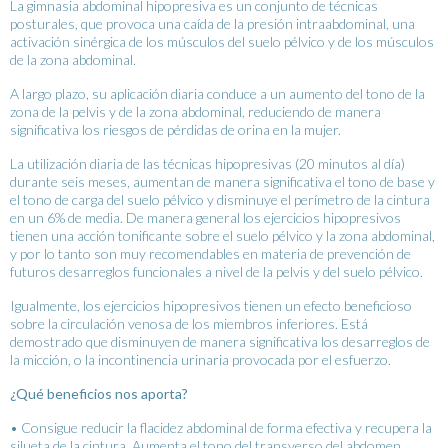
La gimnasia abdominal hipopresiva es un conjunto de técnicas
posturales, que provoca una caída de la presión intraabdominal, una
activación sinérgica de los músculos del suelo pélvico y de los músculos
de la zona abdominal.
A largo plazo, su aplicación diaria conduce a un aumento del tono de la
zona de la pelvis y de la zona abdominal, reduciendo de manera
significativa los riesgos de pérdidas de orina en la mujer.
La utilización diaria de las técnicas hipopresivas (20 minutos al día)
durante seis meses, aumentan de manera significativa el tono de base y
el tono de carga del suelo pélvico y disminuye el perímetro de la cintura
en un 6% de media. De manera general los ejercicios hipopresivos
tienen una acción tonificante sobre el suelo pélvico y la zona abdominal,
y por lo tanto son muy recomendables en materia de prevención de
futuros desarreglos funcionales a nivel de la pelvis y del suelo pélvico.
Igualmente, los ejercicios hipopresivos tienen un efecto beneficioso
sobre la circulación venosa de los miembros inferiores. Está
demostrado que disminuyen de manera significativa los desarreglos de
la micción, o la incontinencia urinaria provocada por el esfuerzo.
¿Qué beneficios nos aporta?
• Consigue reducir la flacidez abdominal de forma efectiva y recupera la
silueta de la cintura. Aumenta el tono del transverso del abdomen.