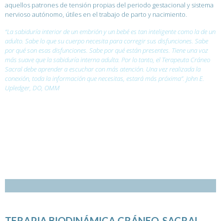
aquellos patrones de tensión propias del periodo gestacional y sistema
nervioso autónomo, útiles en el trabajo de parto y nacimiento.
“La sabiduría interior de un embrión y un bebé es tan inteligente como la de un
adulto. Sabe lo que su cuerpo necesita para corregir sus disfunciones. Sabe
por qué son esas disfunciones. Sabe por qué están presentes. Tiene una voz
más suave que la sabiduría interna adulta. Por lo tanto, el Terapeuta Cráneo
Sacral debe aprender a escuchar con más atención. Una vez realizada la
conexión, toda la información que necesitas, estará más próxima”. John E.
Upledger, DO, OMM
TERAPIA BIODINÁMICA CRÁNEO-SACRAL