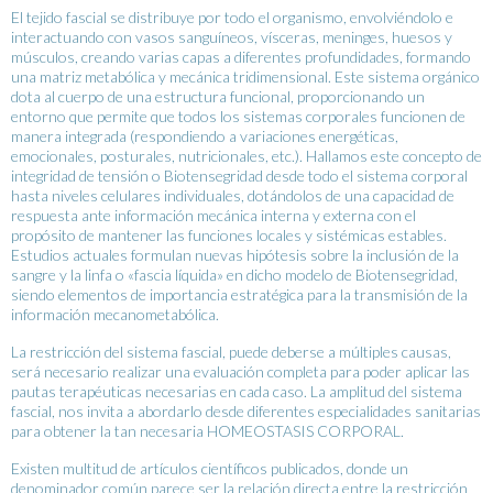
El tejido fascial se distribuye por todo el organismo, envolviéndolo e
interactuando con vasos sanguíneos, vísceras, meninges, huesos y
músculos, creando varias capas a diferentes profundidades, formando
una matriz metabólica y mecánica tridimensional. Este sistema orgánico
dota al cuerpo de una estructura funcional, proporcionando un
entorno que permite que todos los sistemas corporales funcionen de
manera integrada (respondiendo a variaciones energéticas,
emocionales, posturales, nutricionales, etc.). Hallamos este concepto de
integridad de tensión o Biotensegridad desde todo el sistema corporal
hasta niveles celulares individuales, dotándolos de una capacidad de
respuesta ante información mecánica interna y externa con el
propósito de mantener las funciones locales y sistémicas estables.
Estudios actuales formulan nuevas hipótesis sobre la inclusión de la
sangre y la linfa o «fascia líquida» en dicho modelo de Biotensegridad,
siendo elementos de importancia estratégica para la transmisión de la
información mecanometabólica.
La restricción del sistema fascial, puede deberse a múltiples causas,
será necesario realizar una evaluación completa para poder aplicar las
pautas terapéuticas necesarias en cada caso. La amplitud del sistema
fascial, nos invita a abordarlo desde diferentes especialidades sanitarias
para obtener la tan necesaria HOMEOSTASIS CORPORAL.
Existen multitud de artículos científicos publicados, donde un
denominador común parece ser la relación directa entre la restricción